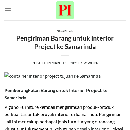
Skip
to
content
NGOBROL
Pengiriman Barang untuk Interior
Project ke Samarinda
POSTED ON
MARCH 10, 2025
BY
W WORK
Pemberangkatan Barang untuk Interior Project ke
Samarinda
Piguno Furniture kembali mengirimkan produk-produk
berkualitas untuk proyek interior di Samarinda. Pengiriman
kali ini mencakup berbagai jenis furnitur yang dirancang
khusus untuk memenuhi kebutuhan
desain interior
di lokasi