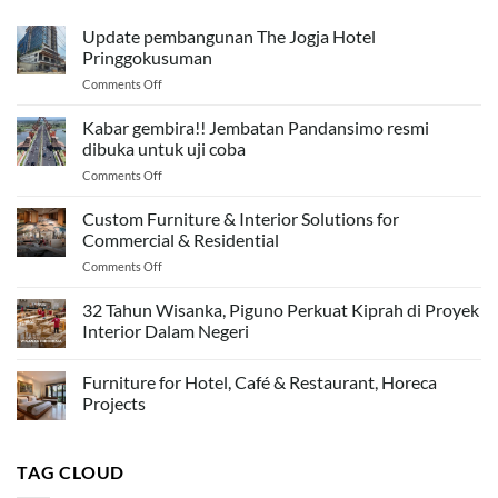
Update pembangunan The Jogja Hotel
Pringgokusuman
on
Comments Off
Update
pembangunan
Kabar gembira!! Jembatan Pandansimo resmi
The
dibuka untuk uji coba
Jogja
on
Comments Off
Hotel
Kabar
Pringgokusuman
gembira!!
Custom Furniture & Interior Solutions for
Jembatan
Commercial & Residential
Pandansimo
on
Comments Off
resmi
Custom
dibuka
Furniture
32 Tahun Wisanka, Piguno Perkuat Kiprah di Proyek
untuk
&
uji
Interior Dalam Negeri
Interior
coba
Solutions
Furniture for Hotel, Café & Restaurant, Horeca
for
Commercial
Projects
&
Residential
TAG CLOUD